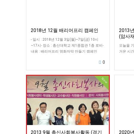
2018년 12월 배리어프리 캠페인
2013
(암사
- 일시 : 2018년 12월 3일(월)~7일(금) 10시
~17시- 장소 : 총신대학교 제1종합관 1층 로비-
오늘을 
내용 : 배리어프리 영화자막 만들기 캠페인
거운 시간
티>.<남
0
같이 청소
Now
2013 9월 총신사회봉사활동 (경기
2020