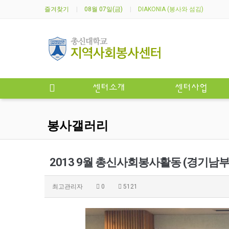
즐겨찾기
08월 07일(금)
DIAKONIA (봉사와 섬김)
센터소개
센터사업
봉사갤러리
2013 9월 총신사회봉사활동 (경기
최고관리자
0
5121