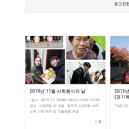
로그인한
Hot
2019년 11월 사회봉사의 날
2013
(경기
- 일시 : 2019. 11. 25(화)~26(수) 13:00~15:00-
장소 : 사당5동 내- 내용 : 동작구 사당5동 내저
기념사진 
소득 가정 방문 및 겨울용품 전달
0