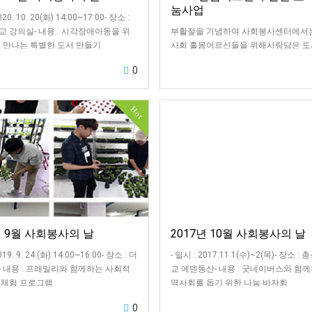
눔사업
020. 10. 20(화) 14:00~17:00- 장소 :
 강의실- 내용 : 시각장애아동을 위
부활절을 기념하여 사회봉사센터에서
 만나는 특별한 도서 만들기
사회 홀몸어르신들을 위해사랑담은 
만들고 나눴습니다~!정성을 담은 만큼
0
람찼고, 좋아하시는 어르신들 모습을 
뿌듯했습…
Hot
년 9월 사회봉사의 날
2017년 10월 사회봉사의 날
019. 9. 24.(화) 14:00~16:00- 장소 : 더
- 일시 : 2017.11.1(수)~2(목)- 장소 :
 내용 : 프래밀리와 함께하는 사회적
교 에덴동산- 내용 : 굿네이버스와 함
 체험 프로그램
역사회를 돕기 위한 나눔 바자회
0