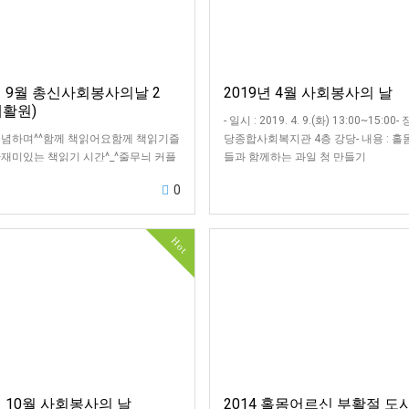
년 9월 총신사회봉사의날 2
2019년 4월 사회봉사의 날
재활원)
- 일시 : 2019. 4. 9.(화) 13:00~15:00-
기념하며^^함께 책읽어요함께 책읽기즐
당종합사회복지관 4층 강당- 내용 : 
재미있는 책읽기 시간^_^줄무늬 커플
들과 함께하는 과일 청 만들기
들과는 다르게, 누구보다 빠르게!내 집
0
 ♥우리, 조금씩 움직여볼…
Hot
년 10월 사회봉사의 날
2014 홀몸어르신 부활절 도