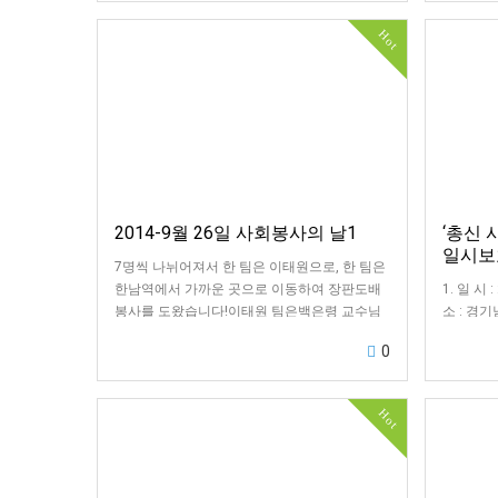
Hot
2014-9월 26일 사회봉사의 날1
‘총신
일시보
7명씩 나뉘어져서 한 팀은 이태원으로, 한 팀은
한남역에서 가까운 곳으로 이동하여 장판도배
1. 일 시 :
봉사를 도왔습니다!이태원 팀은백은령 교수님
소 : 경
과 함께 했습니다!이태원 팀은 90세가 넘으신
안구 비산2
0
할…
Hot