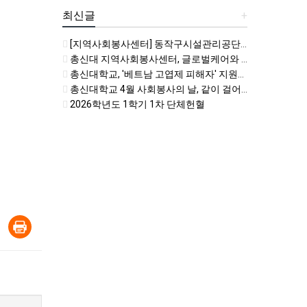
최신글
+
[지역사회봉사센터] 동작구시설관리공단 비치코밍 봉사활동 자원봉사자 모집
총신대 지역사회봉사센터, 글로벌케어와 지역사회봉사 및 국제개발협력 활성화를 위한 업무협약
총신대학교, '베트남 고엽제 피해자' 지원을 위한 6월 사회봉사의 날 운영
총신대학교 4월 사회봉사의 날, 같이 걸어요 키링처럼
2026학년도 1학기 1차 단체헌혈