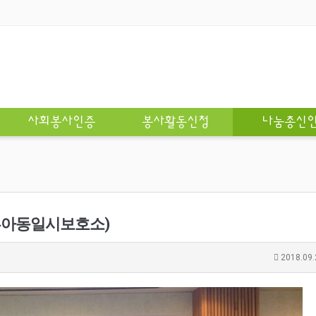
사회봉사인증
봉사활동신청
나눔총신
남부아동일시보호소)
2018.09.