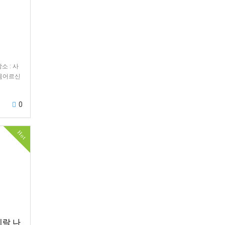
 장소 : 사
홀몸어르신
0
Hot
시락 나