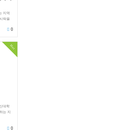
는 지역
도시락을
 매우 보
0
보니 더욱
Hot
 총신대학
께하는 지
0