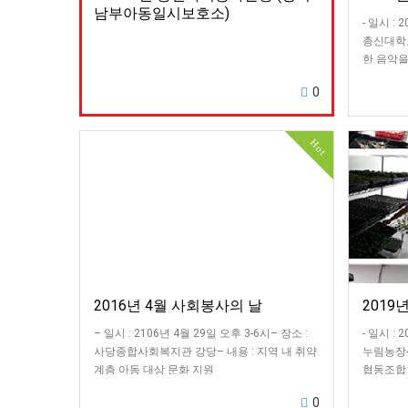
남부아동일시보호소)
- 일시 : 2
총신대학교
한 음악을
0
Hot
2016년 4월 사회봉사의 날
2019
– 일시 : 2106년 4월 29일 오후 3-6시– 장소 :
- 일시 : 2
사당종합사회복지관 강당– 내용 : 지역 내 취약
누림농장-
계층 아동 대상 문화 지원
협동조합
0