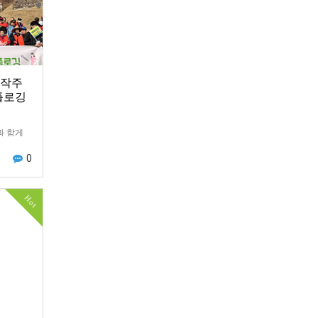
동작주
플로깅
과 함게
동에 참
0
사당4동
150여
Hot