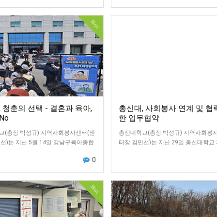
Hot
 청춘의 선택 - 결혼과 육아,
총신대, 사회봉사 연계 및 협
 No
한 업무협약
교(총장 박성규) 지역사회봉사센터(센
총신대학교(총장 박성규) 지역사회봉
선)는 지난 5월 14일 강남구육아종합
터장 김민선)는 지난 29일 총신대학교
 연계하여 ‘5월 사회봉사의 날’ 행사
관에서 총 7개 유관기관(강북교육복지
0
다.이번 행사는 결혼과 출산을 기피…
서구청소년상담복지센터, 강서구학교
지원센…
Hot