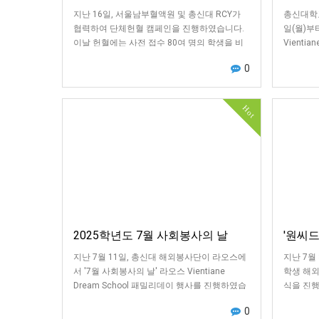
지난 16일, 서울남부혈액원 및 총신대 RCY가
총신대학교
협력하여 단체헌혈 캠페인을 진행하였습니다.
일(월)부
이날 헌혈에는 사전 접수 80여 명의 학생을 비
Vienti
롯해 현장 참여까지 109명이 헌혈에 동참하…
사, 노력봉
0
Hot
2025학년도 7월 사회봉사의 날
'원씨
지난 7월 11일, 총신대 해외봉사단이 라오스에
지난 7월
서 '7월 사회봉사의 날' 라오스 Vientiane
학생 해외
Dream School 패밀리데이 행사를 진행하였습
식을 진
니다.이번 행사는 봉사단원과 V…
2024
0
'대…