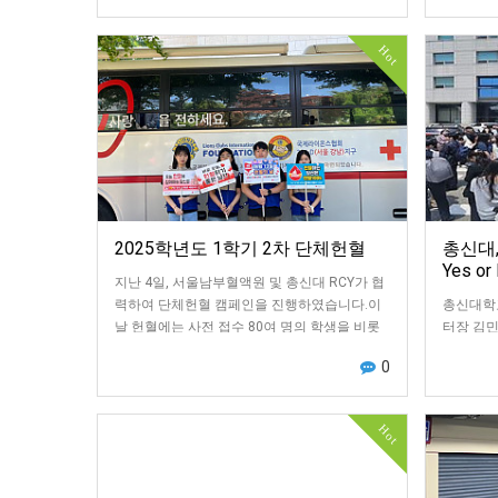
Hot
2025학년도 1학기 2차 단체헌혈
총신대,
Yes or
지난 4일, 서울남부혈액원 및 총신대 RCY가 협
력하여 단체헌혈 캠페인을 진행하였습니다.이
총신대학
날 헌혈에는 사전 접수 80여 명의 학생을 비롯
터장 김민
해 현장 참여까지 101명이 헌혈에 동참하였…
지원센터와
0
를 진행했
Hot