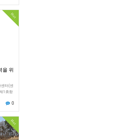
Hot
력을 위
사센터(센
 제1종합
센터, 강
0
밖청소년
Hot