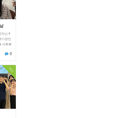
 날
)지난 9
협력기관인
월 사회봉
행사…
0
Hot