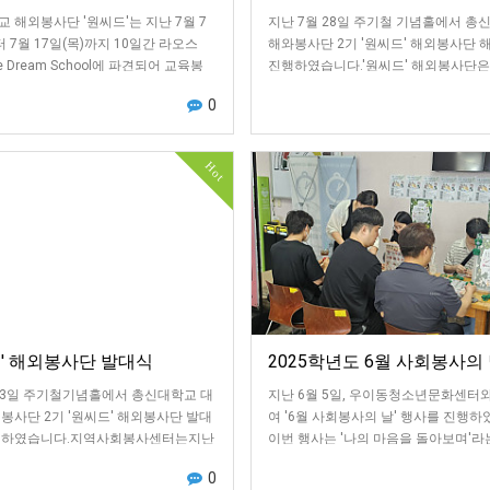
 해외봉사단 '원씨드'는 지난 7월 7
지난 7월 28일 주기철 기념홀에서 총
터 7월 17일(목)까지 10일간 라오스
해와봉사단 2기 '원씨드' 해외봉사단 
ane Dream School에 파견되어 교육봉
진행하였습니다.'원씨드' 해외봉사단은
사, SDGs …
의 비엔타안 드림 스쿨에서 미술, 체육
0
Hot
드' 해외봉사단 발대식
2025학년도 6월 사회봉사의
 3일 주기철기념홀에서 총신대학교 대
지난 6월 5일, 우이동청소년문화센터
봉사단 2기 '원씨드' 해외봉사단 발대
여 '6월 사회봉사의 날' 행사를 진행
행하였습니다.지역사회봉사센터는지난
이번 행사는 '나의 마음을 돌아보며'라
년도부터 한국대학사회봉사협의회 주관
로 바쁜 일상 속에서 지친 대학생들이
0