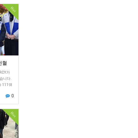
Hot
헌혈
RCY가
습니다.
 111명
기독교 …
0
Hot