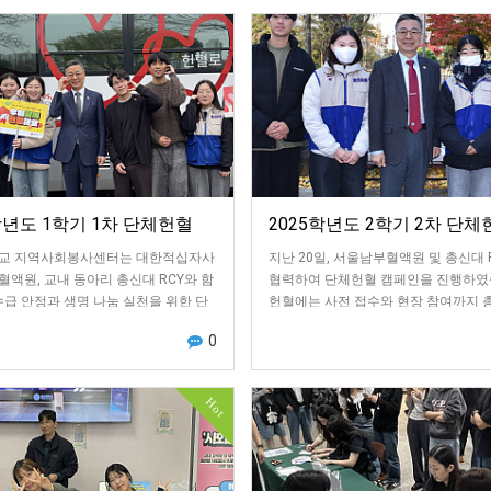
학년도 1학기 1차 단체헌혈
2025학년도 2학기 2차 단체
교 지역사회봉사센터는 대한적십자사
지난 20일, 서울남부혈액원 및 총신대 
액원, 교내 동아리 총신대 RCY와 함
협력하여 단체헌혈 캠페인을 진행하였
수급 안정과 생명 나눔 실천을 위한 단
헌혈에는 사전 접수와 현장 참여까지 총
진행했습니다.이번 헌혈은 2026학
의 교직원 및 학생이 참여하였습니다.
0
Hot