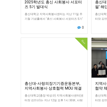
2025학년도 총신 사회봉사 서포터
총신대
즈 5기 발대식
필' 해
총신대학교 지역사회봉사센터는 지난 11일 주
총신대학
기철 기념홀에서 '총신 사회봉사 서포터즈 5기'
터장 김민
발대식을 진행하였습니다.지역사회를 위한 섬
스 군도 
0
김과 나눔을 실천하기 위해 다양한 사회봉사 활
(Camotes
동…
Hot
총신대-사랑의장기기증운동본부,
지역사
지역사회봉사 상호협력 MOU 체결
협약 
총신대학교(총장 박성규) 지역사회봉사센터(센
총신대학
터장 김민선)는 지난 12일 오후 1시 30분, 사랑
터장 김민
의장기기증운동본부와 지역사회봉사 협력을
개 지역유