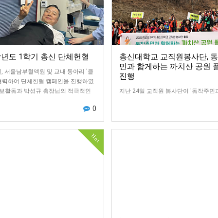
학년도 1학기 총신 단체헌혈
총신대학교 교직원봉사단, 
민과 함게하는 까치산 공원 
일, 서울남부혈액원 및 교내 동아리 '클
진행
 협력하여 단체헌혈 캠페인을 진행하였
보활동과 박성규 총장님의 적극적인
지난 24일 교직원 봉사단이 '동작주민
 69명의 재학생 및 교직원이 헌혈에
하는 까치산 공원 플로깅' 사회봉사 활
0
여하였습니다!교직원 봉사단 활동은 
주민센터와 연계하여, 동작구 주민 약 
명…
Hot