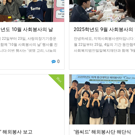
학년도 10월 사회봉사의 날
2025학년도 9월 사회봉사의
월 22일부터 23일, 사랑의장기기증운
안녕하세요, 지역사회봉사센터입니다 :
함께 ‘10월 사회봉사의 날’ 행사를 진
월 22일부터 25일, 4일의 기간 동안
다.이번 행사는 ‘생명 고리, 나눔의
사회복지법인밀알복지재단과 함께 ‘9
라는 주제로 총신대학교 학생들에…
사의 날’ 행사를 진행하였습니다.이번 
0
Hot
' 해외봉사 보고
'원씨드' 해외봉사단 해단식