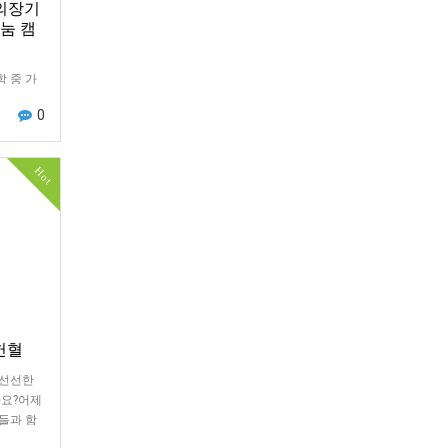
랑의장기
눔 캠
학 중 가
이정환 기
0
의장기기증
상으로 …
Hot
헌혈
.선선한
가요?어제
원들과 함
!이번 2