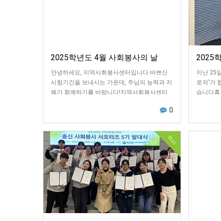
2025학년도 4월 사회봉사의 날
2025
안녕하세요, 지역사회봉사센터입니다.바쁘신
지난 25
시험기간을 보내시는 가운데, 주님의 능력과 지
로저'가
혜가 함께하기를 바랍니다!지역사회봉사센터
습니다홍
는 지난 16일부터 18일까지 총 3일동안 '4월 사
참여로 총
0
회…
…
Hot