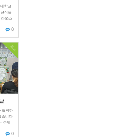
신대학교
해단식을
 라오스
 등을…
0
Hot
 날
와 협력하
하였습니다
는 주제
 자신을…
0