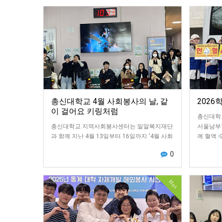
총신대학교 4월 사회봉사의 날, 같
2026
이 걸어요 키링처럼
총신대학
총신대학교 지역사회봉사센터는 밀알복지재단
서울남부혈
과 함께 지난 4월 13일부터 16일까지 '4월 사회
께 혈액 
봉사의 날, 같이 걸어요 키링처럼' 교내 캠페인
체헌혈을 
0
을 진행했습니다.이번 캠페인은 장애인과 비…
년…
Hot