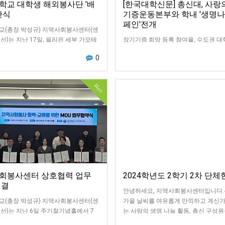
학교 대학생 해외봉사단 '배
[한국대학신문] 총신대, 사
단식
기증운동본부와 학내 '생명나
페인'전개
교(총장 박성규) 지역사회봉사센터(센
선)는 지난 17일, 필리핀 세부 가모테
장기기증 희망 등록 참여율, 수도권 대
소재의 ‘가모테스 힐사이드 학교
장 높은 11%로 나타나[한국대학신문 
0
 Hillside Academy)’…
자]총신대학교(총장 박성규)는 사랑
운동본부와 함께 학생 및 교직원을 대
Hot
회봉사센터 상호협력 업무
2024학년도 2학기 2차 단체
체결
안녕하세요, 지역사회봉사센터입니다
교(총장 박성규) 지역사회봉사센터(센
가을 날씨를 여유롭게 만끽하고 계신
선)는 지난 6일 주기철기념홀에서 7
는 사랑의 생명 나눔 활동, 총신 구성
관기관(국제구호개발 NGO 굿피플,
께하는 2차 단체헌혈이 진행되었습니다