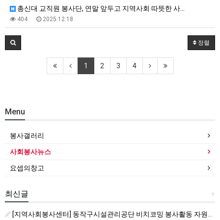
총신대 교직원 봉사단, 연말 앞두고 지역사회 따뜻한 사…
404
2025.12.18
정렬
1
2
3
4
Menu
봉사갤러리
사회봉사뉴스
요셉의창고
최신글
+
[지역사회봉사센터] 동작구시설관리공단 비치코밍 봉사활동 자원봉사자 모집