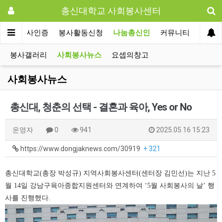
총신대학교 사회봉사센터
사회봉사인증
봉사활동신청
나눔총신인
커뮤니티
봉사갤러리
사회봉사뉴스
요셉의창고
사회봉사뉴스
총신대, 청춘의 선택 - 결혼과 육아, Yes or No
운영자
0
941
2025.05.16 15:23
https://www.dongjaknews.com/30919
+ 321
총신대학교(총장 박성규) 지역사회봉사센터(센터장 김민선)는 지난 5
월 14일 강남구육아종합지원센터와 연계하여 ‘5월 사회봉사의 날’ 행
사를 진행했다.