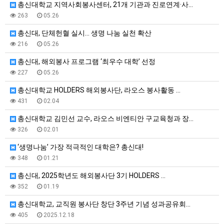
총신대학교 지역사회봉사센터, 21개 기관과 진로연계·사…
263
05.26
총신대, 단체헌혈 실시… 생명 나눔 실천 확산
216
05.26
총신대, 해외봉사 프로그램 ‘최우수 대학’ 선정
227
05.26
총신대학교 HOLDERS 해외봉사단, 라오스 봉사활동 …
431
02.04
총신대학교 김민선 교수, 라오스 비엔티안 구교육청과 장…
326
02.01
‘생명나눔’ 가장 적극적인 대학은? 총신대!
348
01.21
총신대, 2025학년도 해외봉사단 3기 HOLDERS …
352
01.19
총신대학교, 교직원 봉사단 창단 3주년 기념 성과공유회…
405
2025.12.18