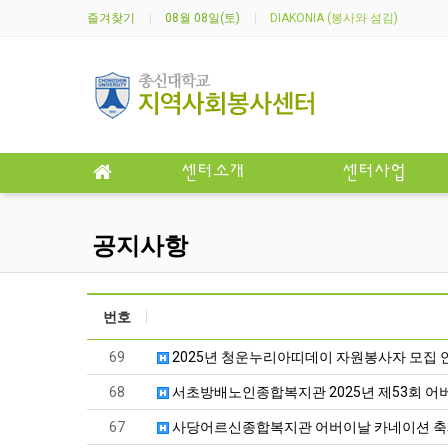
즐겨찾기
08월 08일(토)
DIAKONIA (봉사와 섬김)
센터소개
센터사업
공지사항
번호
69
2025년 청운누리아띠데이 자원봉사자 모집 
68
서초방배노인종합복지관 2025년 제53회 어
67
사당어르신종합복지관 어버이날 카네이션 축