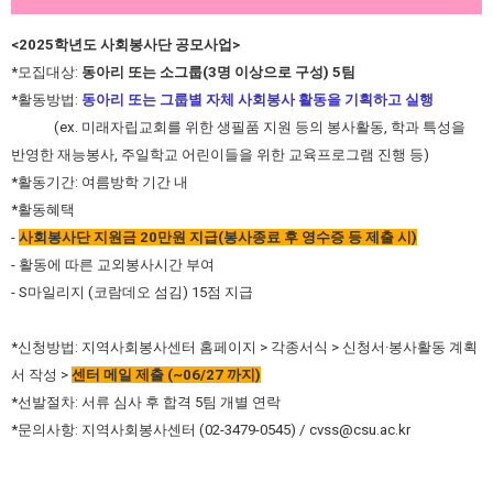
<2025학년도 사회봉사단 공모사업>
*모집대상:
동아리 또는 소그룹(3명 이상으로 구성) 5팀
*활동방법:
동아리 또는 그룹별 자체 사회봉사 활동을 기획하고 실행
(ex. 미래자립교회를 위한 생필품 지원 등의 봉사활동, 학과 특성을
반영한 재능봉사, 주일학교 어린이들을 위한 교육프로그램 진행 등)
*활동기간: 여름방학 기간 내
*활동혜택
-
사회봉사단 지원금 20만원 지급(봉사종료 후 영수증 등 제출 시)
- 활동에 따른 교외봉사시간 부여
- S마일리지 (코람데오 섬김) 15점 지급
*신청방법: 지역사회봉사센터 홈페이지 > 각종서식 > 신청서·봉사활동 계획
서 작성 >
센터 메일 제출 (~06/27 까지)
*선발절차: 서류 심사 후 합격 5팀 개별 연락
*문의사항: 지역사회봉사센터 (02-3479-0545) /
cvss@csu.ac.kr